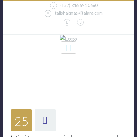
(+57) 316 691 0660
talishakma@litalara.com
El Blog
25
OCT