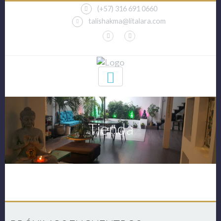
(+57) 316 691 0660
talishakma@litalara.com
Tienda