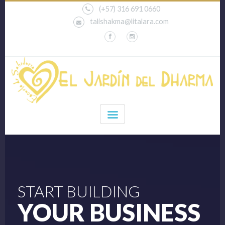
(+57) 316 691 0660
talishakma@litalara.com
START BUILDING
YOUR BUSINESS