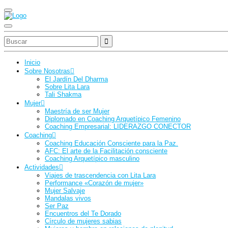
Inicio
Sobre Nosotras
El Jardín Del Dharma
Sobre Lita Lara
Tali Shakma
Mujer
Maestría de ser Mujer
Diplomado en Coaching Arquetípico Femenino
Coaching Empresarial: LIDERAZGO CONECTOR
Coaching
Coaching Educación Consciente para la Paz.
AFC: El arte de la Facilitación consciente
Coaching Arquetípico masculino
Actividades
Viajes de trascendencia con Lita Lara
Performance «Corazón de mujer»
Mujer Salvaje
Mandalas vivos
Ser Paz
Encuentros del Te Dorado
Círculo de mujeres sabias