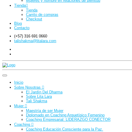
Mujeres y hombre en relaciones de plenitud
Tienda
Tienda
Carrito de compras
Checkout
Blog
Contacto
(+57) 316 691 0660
talishakma@litalara.com
Inicio
Sobre Nosotras
El Jardín Del Dharma
Sobre Lita Lara
Tali Shakma
Mujer
Maestría de ser Mujer
Diplomado en Coaching Arquetípico Femenino
Coaching Empresarial: LIDERAZGO CONECTOR
Coaching
Coaching Educación Consciente para la Paz.