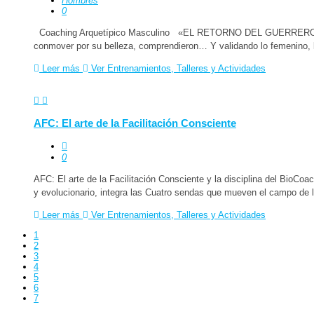
Hombres
0
Coaching Arquetípico Masculino «EL RETORNO DEL GUERRERO DE 
conmover por su belleza, comprendieron… Y validando lo femenino, l
Leer más
Ver Entrenamientos, Talleres y Actividades
AFC: El arte de la Facilitación Consciente
0
AFC: El arte de la Facilitación Consciente y la disciplina del Bio
y evolucionario, integra las Cuatro sendas que mueven el campo de 
Leer más
Ver Entrenamientos, Talleres y Actividades
1
2
3
4
5
6
7